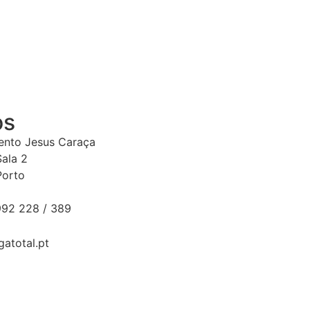
os
Bento Jesus Caraça
Sala 2
Porto
92 228 / 389
gatotal.pt