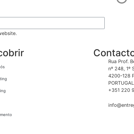
ebsite.
obrir
Contact
Rua Prof. 
nós
nº 248, 1º 
4200-128 
ting
PORTUGAL
+351 220 9
ing
info@entre
amento