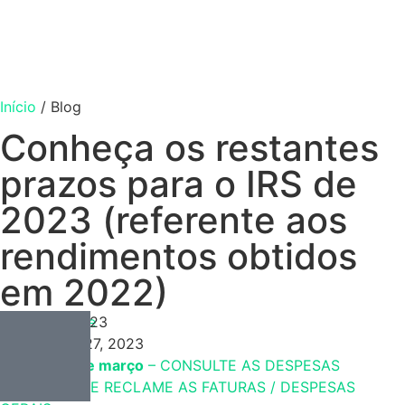
Início
/
Blog
Conheça os restantes
prazos para o IRS de
2023 (referente aos
rendimentos obtidos
em 2022)
Contabilidade
Março 27, 2023
Março 27, 2023
De 16 a 31 de março
– CONSULTE AS DESPESAS
DEDUTÍVEIS E RECLAME AS FATURAS / DESPESAS