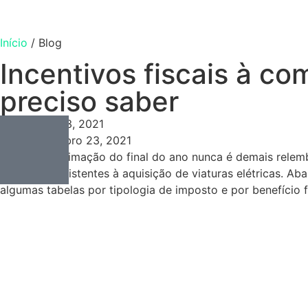
Início
/
Blog
Incentivos fiscais à co
preciso saber
Consulting
Novembro 23, 2021
Novembro 23, 2021
Com a aproximação do final do ano nunca é demais relem
incentivos existentes à aquisição de viaturas elétricas. Ab
algumas tabelas por tipologia de imposto e por benefício f