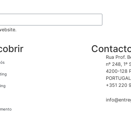
ebsite.
obrir
Contact
Rua Prof. 
nós
nº 248, 1º 
4200-128 
ting
PORTUGAL
+351 220 9
ing
info@entre
amento