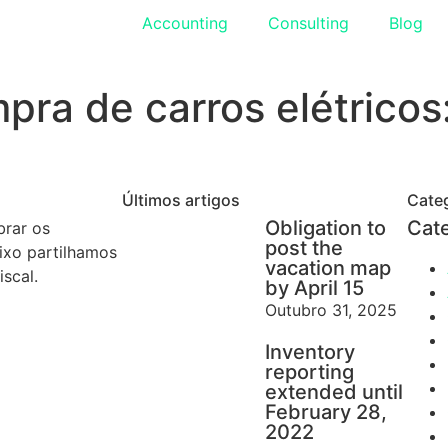
Accounting
Consulting
Blog
mpra de carros elétricos
Últimos artigos
Cate
Obligation to
Cat
brar os
post the
aixo partilhamos
vacation map
iscal.
by April 15
Outubro 31, 2025
Inventory
reporting
extended until
February 28,
2022