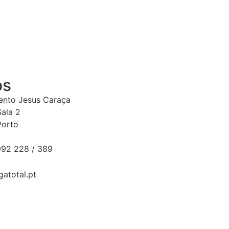
os
Bento Jesus Caraça
Sala 2
Porto
92 228 / 389
gatotal.pt