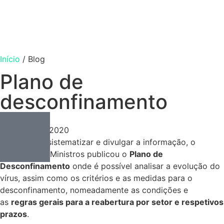
Início
/
Blog
Plano de
desconfinamento
Consulting
Maio 7, 2020
Maio 7, 2020
Por forma a sistematizar e divulgar a informação, o
Conselho de Ministros publicou o
Plano de
Desconfinamento
onde é possível analisar a evolução do
vírus, assim como os critérios e as medidas para o
desconfinamento, nomeadamente as condições e
as
regras gerais para a reabertura por setor e respetivos
prazos
.