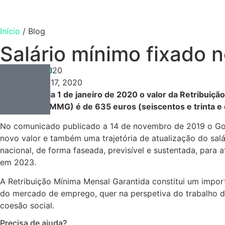
Início
/
Blog
Salário mínimo fixado 
Gestão de RH
Janeiro 17, 2020
Janeiro 17, 2020
A partir do dia 1 de janeiro de 2020 o valor da Retribuiç
Garantida (RMMG) é de 635 euros (seiscentos e trinta e 
No comunicado publicado a 14 de novembro de 2019 o Gov
novo valor e também uma trajetória de atualização do sal
nacional, de forma faseada, previsível e sustentada, para a
em 2023.
A Retribuição Mínima Mensal Garantida constitui um import
do mercado de emprego, quer na perspetiva do trabalho d
coesão social.
Precisa de ajuda?