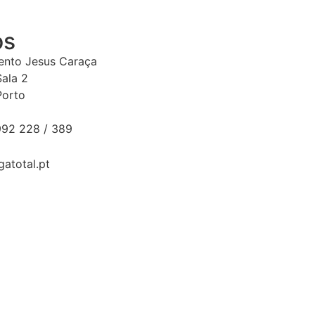
os
Bento Jesus Caraça
Sala 2
Porto
92 228 / 389
gatotal.pt