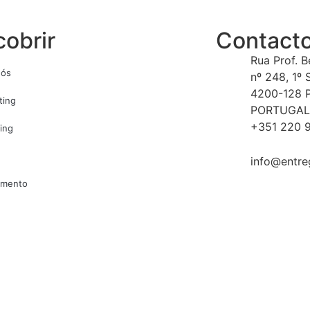
obrir
Contact
Rua Prof. 
nós
nº 248, 1º 
4200-128 
ting
PORTUGAL
+351 220 9
ing
info@entre
amento