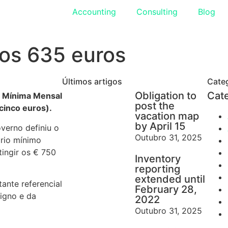
Accounting
Consulting
Blog
nos 635 euros
Últimos artigos
Cate
Obligation to
Cat
ão Mínima Mensal
post the
cinco euros).
vacation map
by April 15
erno definiu o
Outubro 31, 2025
ário mínimo
tingir os € 750
Inventory
reporting
extended until
ante referencial
February 28,
igno e da
2022
Outubro 31, 2025