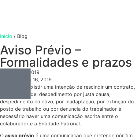
Início
/
Blog
Aviso Prévio –
Formalidades e prazos
Consulting
Outubro 16, 2019
Outubro 16, 2019
No caso de existir uma intenção de rescindir um contrato,
por caducidade, despedimento por justa causa,
despedimento coletivo, por inadaptação, por extinção do
posto de trabalho ou por denúncia do trabalhador é
necessário haver uma comunicação escrita entre o
colaborador e a Entidade Patronal.
O
aviso prévio
é uma comunicação que pretende pôr fim