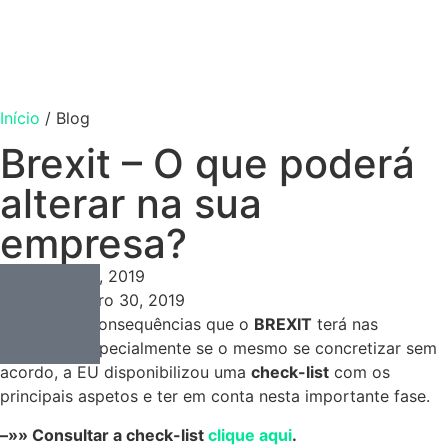
Início
/
Blog
Brexit – O que poderá
alterar na sua
empresa?
Consulting
Setembro 30, 2019
Setembro 30, 2019
Sensível às consequências que o
BREXIT
terá nas
empresas, especialmente se o mesmo se concretizar sem
acordo, a EU disponibilizou uma
check-list
com os
principais aspetos e ter em conta nesta importante fase.
–»» Consultar a check-list
clique aqui
.