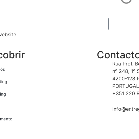
ebsite.
obrir
Contact
Rua Prof. 
nós
nº 248, 1º 
4200-128 
ting
PORTUGAL
+351 220 9
ing
info@entre
amento