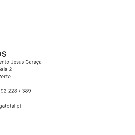
os
Bento Jesus Caraça
Sala 2
Porto
92 228 / 389
gatotal.pt