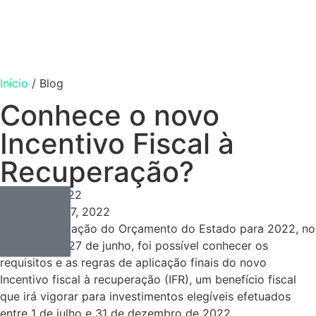
Início
/
Blog
Conhece o novo
Incentivo Fiscal à
Recuperação?
Consulting
Agosto 7, 2022
Agosto 7, 2022
Com a publicação do Orçamento do Estado para 2022, no
passado dia 27 de junho, foi possível conhecer os
requisitos e as regras de aplicação finais do novo
Incentivo fiscal à recuperação (IFR), um benefício fiscal
que irá vigorar para investimentos elegíveis efetuados
entre 1 de julho e 31 de dezembro de 2022.