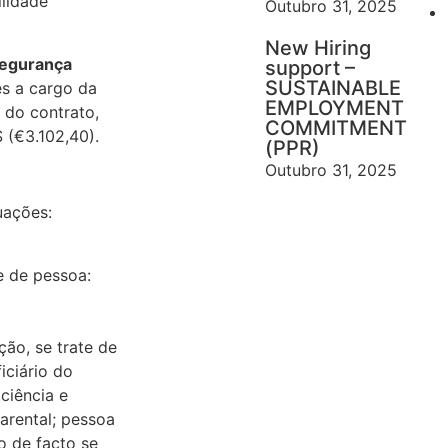
ilidade
Outubro 31, 2025
New Hiring
segurança
support –
SUSTAINABLE
es a cargo da
EMPLOYMENT
 do contrato,
COMMITMENT
 (€3.102,40).
(PPR)
Outubro 31, 2025
uações:
e de pessoa:
ão, se trate de
iciário do
ciência e
arental; pessoa
 de facto se