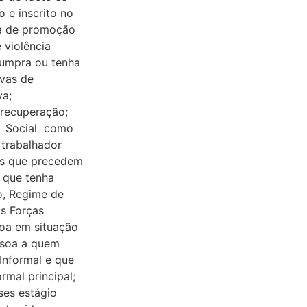
 e inscrito no
da de promoção
 violência
cumpra ou tenha
ivas de
va;
 recuperação;
a Social como
trabalhador
os que precedem
 que tenha
o, Regime de
s Forças
oa em situação
ssoa a quem
Informal e que
rmal principal;
ses estágio