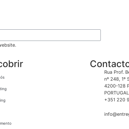
ebsite.
obrir
Contact
Rua Prof. 
nós
nº 248, 1º 
4200-128 
ting
PORTUGAL
+351 220 9
ing
info@entre
amento