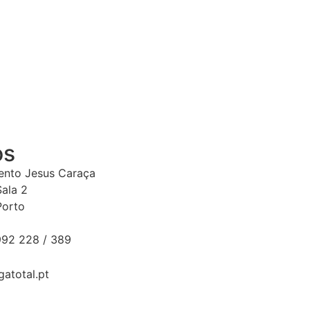
os
Bento Jesus Caraça
Sala 2
Porto
92 228 / 389
gatotal.pt