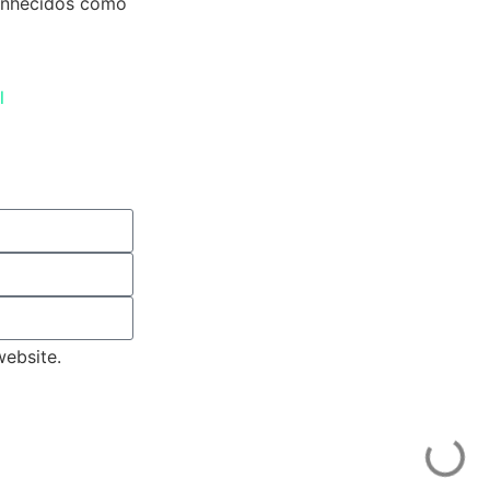
conhecidos como
l
ebsite.