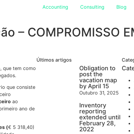
Accounting
Consulting
Blog
tação – COMPROMISSO
Últimos artigos
Cate
Obligation to
Cat
e, que tem como
post the
egados.
vacation map
by April 15
rio que consiste
Outubro 31, 2025
ceiro
ceiro
ao
Inventory
 primeiro ano de
reporting
extended until
February 28,
es (
€ 5 318,40)
2022