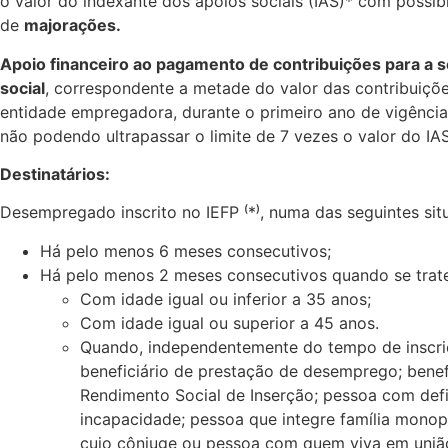
o valor do indexante dos apoios sociais (IAS)* com possib
de
majorações.
Apoio financeiro ao pagamento de contribuições para a 
social
, correspondente a metade do valor das contribuiçõ
entidade empregadora, durante o primeiro ano de vigência
não podendo ultrapassar o limite de 7 vezes o valor do IAS
Destinatários:
Desempregado inscrito no IEFP ⁽*⁾, numa das seguintes sit
Há pelo menos 6 meses consecutivos;
Há pelo menos 2 meses consecutivos quando se trat
Com idade igual ou inferior a 35 anos;
Com idade igual ou superior a 45 anos.
Quando, independentemente do tempo de inscriç
beneficiário de prestação de desemprego; benef
Rendimento Social de Inserção; pessoa com defi
incapacidade; pessoa que integre família monop
cujo cônjuge ou pessoa com quem viva em união