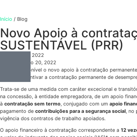
Início
/
Blog
Novo Apoio à contra
SUSTENTÁVEL (PRR)
Consulting
Fevereiro 20, 2022
Fevereiro 20, 2022
Já está disponível o novo apoio à contratação permanent
objetivo incentivar a contratação permanente de desempr
Trata-se de uma medida com caráter excecional e transitó
na concessão, à entidade empregadora, de um apoio finan
à
contratação sem termo
, conjugado com um
apoio finan
pagamento de
contribuições para a segurança social
, no
vigência dos contratos de trabalho apoiados.
O apoio financeiro à contratação correspondente a
12 vez