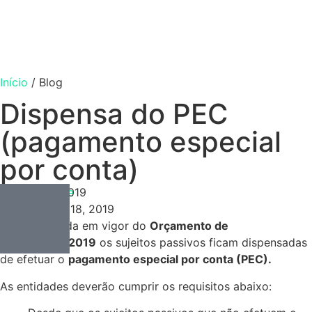
Início
/
Blog
Dispensa do PEC
(pagamento especial
por conta)
Contabilidade
Janeiro 18, 2019
Janeiro 18, 2019
Com a entrada em vigor do
Orçamento de
Estado
para
2019
os sujeitos passivos ficam dispensadas
de efetuar o
pagamento especial por conta (PEC).
As entidades deverão cumprir os requisitos abaixo: